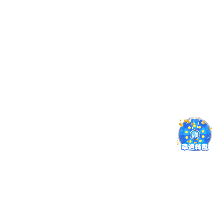
台正常秩序造成干扰。
版本更新记录
点击查看每次更新的重点改动，leyu官网首页将持续优化用
户体验。
v6.3.0 · 发布于 2025年10月
新增跨设备同步机制，收藏与偏好可随账号迁移。
推荐系统升级，结合用户习惯提供个性化赛事推荐。
新增教学视频栏目，涵盖常见赛制与操作流程，适合