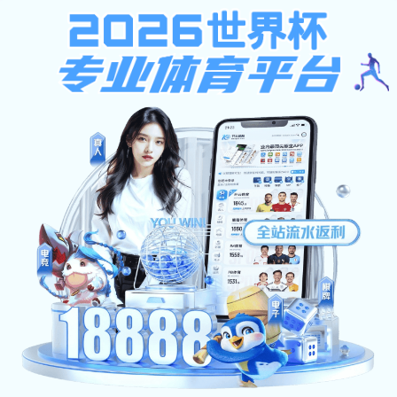
立即注册
leyu官网首页
官网 · 权
威体育数据平台
LEYU官网首页 OFFICIAL WEBSITE
自2022年创立以来，
leyu官网首页
致力于为用户提供
包括NBA、英超、欧洲杯、LPL在内的热门赛事直播与
数据服务，广受用户信赖。
立即下载leyu官网首页APP