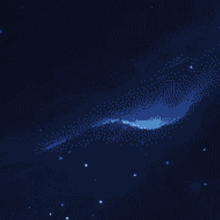
快速注册，零门槛体验
注册流程简单，新用户几步就能进入平台，
无论是高
leyu官网首页 的操作界面也很容易上手。
同步稳