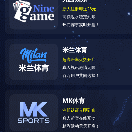
多语言，多区域
支持多语种界面与主流货币结算方式，leyu
亚、欧洲、中东等重点市场，具备全球运营与
用户评分
4.9 / 5.0
200 万+ 