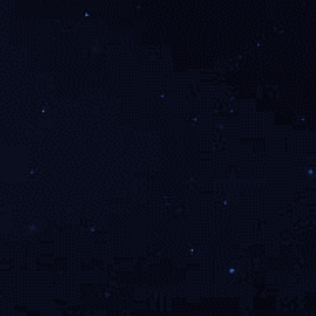
承诺与专业水平。
75%
用户增长率（年）
leyu官网首页
leyu官网首页官方网站提供综合娱乐与体育服务，涵盖足
、篮球、电竞等赛事资讯、数据分析及互动游戏体验。支
持网页版与移动端访问，提供手机版、app下载、登录入