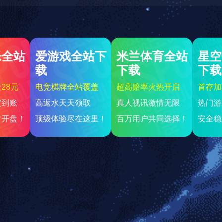
 · 更快更稳更懂
据刷新、赛况追踪与多端同步
流畅，轻松满足专业观赛与数据分