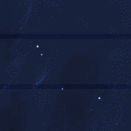
持续优化，数据
官网首页 已服务覆盖东南
平台基于用户行为分析，不
本地适配的服务能力。
能算法与赛事数据，为用
互动价值。
次下载